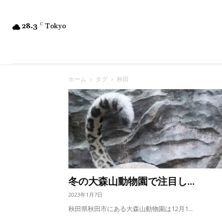
28.3
C
Tokyo
ホーム
タグ
秋田
冬の大森山動物園で注目し...
2023年1月7日
秋田県秋田市にある大森山動物園は12月1...