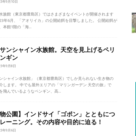
23年9月10日
水族館（東京都豊島区）ではさまざまなイベントが開催されます
23年6月、「アオリイカ」の公開給餌を目撃しました。 公開給餌が
本館1階の「海...
サンシャイン水族館。天空を見上げるペリ
ンギン
23年9月8日
ンシャイン水族館」（東京都豊島区）でしか見られない生き物の
の「マリンガーデン 天空の旅」で
を飛んでいるようなペンギン、高...
物公園】インドサイ「ゴポン」とともにつ
レーニング。その内容や目的に迫る！
23年9月6日