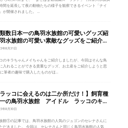
時間を延長して夜の動物たちの様子を観察できるイベント「ナイ
トズーラシア」が開催されました。 ...
類数日本一の鳥羽水族館の可愛いグッズ紹
羽水族館の可愛い素敵なグッズをご紹介...
23年8月31日
コのキラちゃんメイちゃんをご紹介しましたが、今回はそんな鳥
に入れることができる貴重なグッズ、お土産をご紹介しようと思
す。 実際に筆者の趣味で購入したものがほ...
ラッコに会えるのは二か所だけ！】飼育種
一の鳥羽水族館 アイドル ラッコのキ...
23年8月30日
族館①の記事では、鳥羽水族館の人気のジュゴンのセレナさんに
は、セレナさんと同じく鳥羽水族館の人気