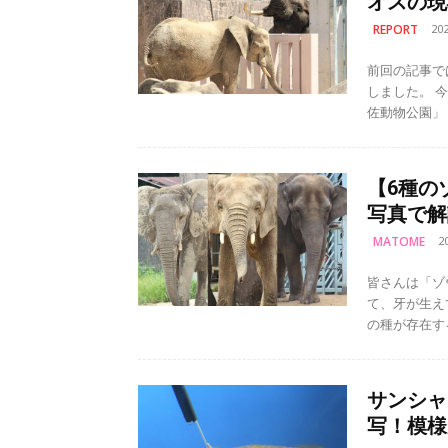
オスの現
REPORT
20
前回の記事で
しました。 今回は、その中でアフリカゾウとマルミミゾウを展示している「安
佐動物公園」
【6種の
写真で解
MATOME
2
皆さんは「ゾ
て、牙が生えていて…。 ゾウは大きく分け
の種が存在す
サンシャ
写！模様