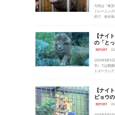
今回は「東京
トレーニングについて紹介し
的で、体全体
【ナイト
の「とっ
REPORT
20
2023年8
市）では開園
トズーラシア
【ナイト
ピョウの
REPORT
20
2023年8