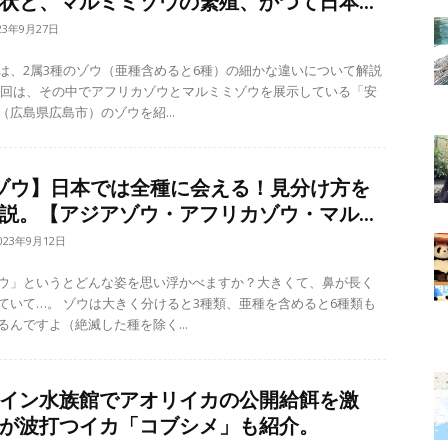
状と、マルミミゾウの繁殖、かつて日本...
23年9月27日
は、2属3種のゾウ（亜種含めると6種）の細かな違いについて解説
（広島県広島市）のゾウを紹...
ゾウ】日本では全種に会える！見分け方を
説。【アジアゾウ・アフリカゾウ・マル...
023年9月12日
ウ」というとどんな姿を思い浮かべますか？大きくて、鼻が長く
ると3種類、亜種を含めると6種類も
るんですよ（絶滅した種を除く...
イン水族館でアオリイカの公開給餌を激
が波打つイカ「コブシメ」も紹介。