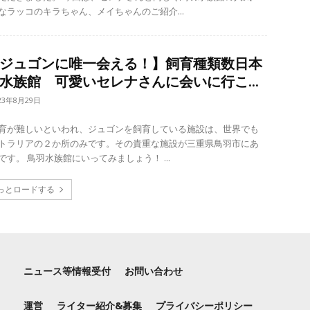
なラッコのキラちゃん、メイちゃんのご紹介...
ジュゴンに唯一会える！】飼育種類数日本
水族館 可愛いセレナさんに会いに行こ...
23年8月29日
育が難しいといわれ、ジュゴンを飼育している施設は、世界でも
トラリアの２か所のみです。その貴重な施設が三重県鳥羽市にあ
る鳥羽水族館です。 鳥羽水族館にいってみましょう！ ...
っとロードする
ニュース等情報受付
お問い合わせ
運営
ライター紹介&募集
プライバシーポリシー