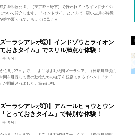
都多摩動物公園」（東京都日野市）で行われているインドサイの
ます。 「インドサイ」といえば、硬い皮膚が特徴
が鎧で覆われているように見える...
ズーラシアレポ②】インドゾウとライオン
ておきタイム」でスリル満点な体験！
23年9月5日
月5日から8月27日まで、「よこはま動物園ズーラシア」（神奈川県横浜
時間を延長して夜の動物たちの様子を観察できるイベント「ナイ
」が開催されました。筆者は初...
ズーラシアレポ①】アムールヒョウとウン
「とっておきタイム」で特別な体験！
23年9月4日
月5日から8月27日まで、「よこはま動物園ズーラシア」（神奈川県横浜