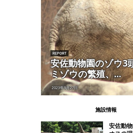
REPORT
安佐動物園のゾウ3
ミゾウの繁殖、...
2023年9月27日
施設情報
安佐動物