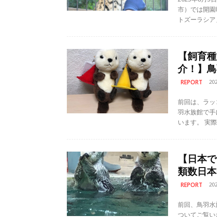
市）では開園
【飼育種
介！】鳥
REPORT
20
前回は、ラッ
羽水族館で手
いま
【日本で
類数日本
REPORT
20
前回、鳥羽水
ついてご覧いただきました。 今回