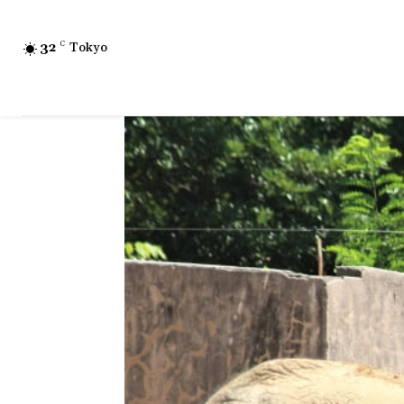
32
C
Tokyo