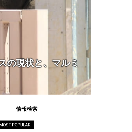
MATOME
スの現状と、マルミ
【6種
ゾウ・ア
2023年9月12日
情報検索
MOST POPULAR