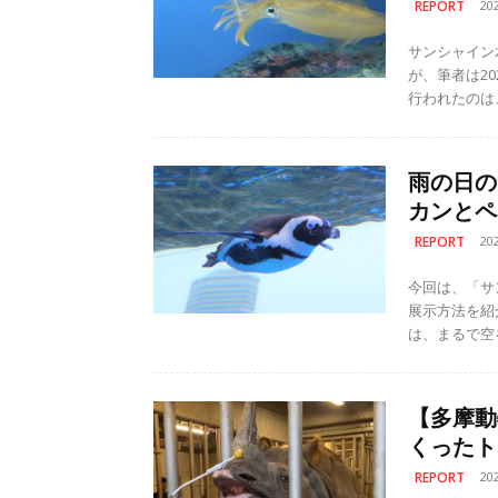
REPORT
20
サンシャイン
が、筆者は20
行われたのは、
雨の日の
カンとペ
REPORT
20
今回は、「サ
展示方法を紹介します。 中でも屋外エリア
は、まるで空
【多摩動
くったト
REPORT
20