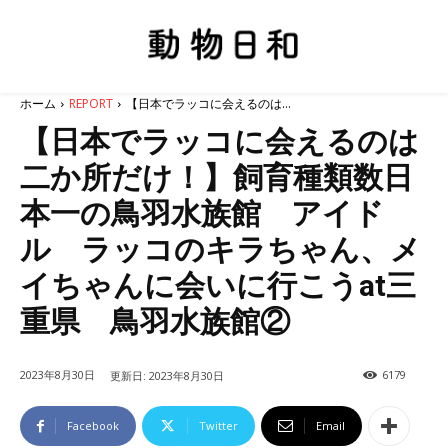
ホーム
REPORT
【日本でラッコに会えるのは...
【日本でラッコに会えるのは
二か所だけ！】飼育種類数日
本一の鳥羽水族館 アイド
ル ラッコのキラちゃん、メ
イちゃんに会いに行こうat三
重県 鳥羽水族館②
2023年8月30日
6179
更新日:
2023年8月30日
Facebook
Twitter
Email