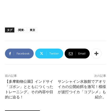
タグ
-関東-
東京
Facebook
Twitter
Email
前の記事
次の記事
【多摩動物公園】インドサイ
サンシャイン水族館でアオリ
「ゴポン」とともにつくった
イカの公開給餌を激写！模様
トレーニング。その内容や目
が波打つイカ「コブシメ」も
的に迫る！
紹介。