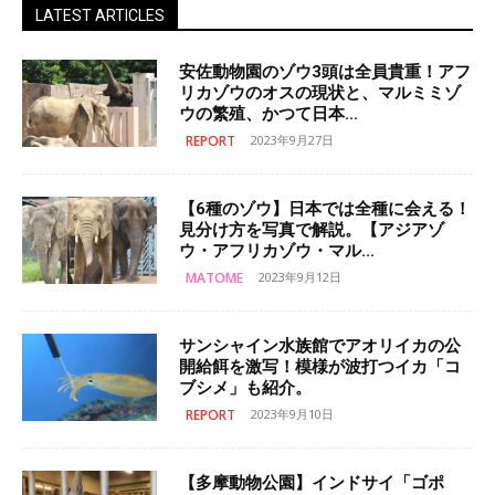
LATEST ARTICLES
安佐動物園のゾウ3頭は全員貴重！アフ
リカゾウのオスの現状と、マルミミゾ
ウの繁殖、かつて日本...
REPORT
2023年9月27日
【6種のゾウ】日本では全種に会える！
見分け方を写真で解説。【アジアゾ
ウ・アフリカゾウ・マル...
MATOME
2023年9月12日
サンシャイン水族館でアオリイカの公
開給餌を激写！模様が波打つイカ「コ
ブシメ」も紹介。
REPORT
2023年9月10日
【多摩動物公園】インドサイ「ゴポ