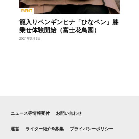
EVENT
籠入りペンギンヒナ「ひなペン」膝
乗せ体験開始（富士花鳥園）
2021年3月5日
ページ％CURRENT_PAGE％の％TOTAL_PAGES％
ニュース等情報受付
お問い合わせ
運営
ライター紹介&募集
プライバシーポリシー