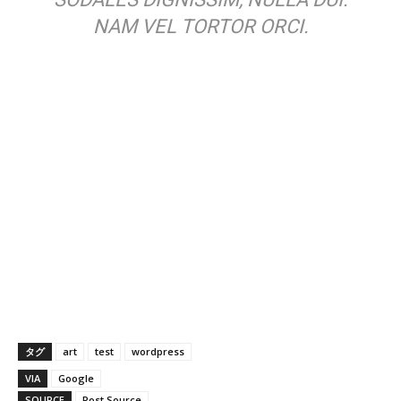
NAM VEL TORTOR ORCI.
タグ
art
test
wordpress
VIA
Google
SOURCE
Post Source