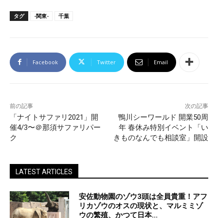
タグ
-関東-
千葉
Facebook
Twitter
Email
前の記事
次の記事
「ナイトサファリ2021」開
鴨川シーワールド 開業50周
催4/3〜＠那須サファリパー
年 春休み特別イベント「い
ク
きものなんでも相談室」開設
LATEST ARTICLES
安佐動物園のゾウ3頭は全員貴重！アフ
リカゾウのオスの現状と、マルミミゾ
ウの繁殖、かつて日本...