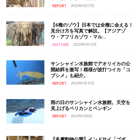
REPORT
2023年9月27日
【6種のゾウ】日本では全種に会える！
見分け方を写真で解説。【アジアゾ
ウ・アフリカゾウ・マル...
MATOME
2023年9月12日
サンシャイン水族館でアオリイカの公
開給餌を激写！模様が波打つイカ「コ
ブシメ」も紹介。
REPORT
2023年9月10日
雨の日のサンシャイン水族館。天空を
見上げるペリカンとペンギン
REPORT
2023年9月8日
【多摩動物公園】インドサイ「ゴポ