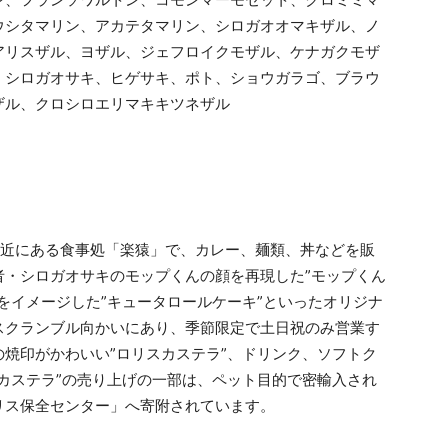
ウシタマリン、アカテタマリン、シロガオオマキザル、ノ
アリスザル、ヨザル、ジェフロイクモザル、ケナガクモザ
、シロガオサキ、ヒゲサキ、ポト、ショウガラゴ、ブラウ
ザル、クロシロエリマキキツネザル
付近にある食事処「楽猿」で、カレー、麺類、丼などを販
者・シロガオサキのモップくんの顔を再現した”モップくん
をイメージした”キュータロールケーキ”といったオリジナ
スクランブル向かいにあり、季節限定で土日祝のみ営業す
焼印がかわいい”ロリスカステラ”、ドリンク、ソフトク
カステラ”の売り上げの一部は、ペット目的で密輸入され
リス保全センター」へ寄附されています。