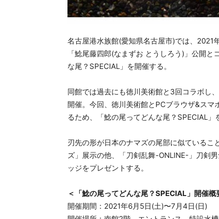
名古屋港水族館(愛知県名古屋市)では、2021
「鯰尾藤四郎(なまずお とうしろう)」公開
な尾？SPECIAL」を開催する。
同館では過去にも徳川美術館と3回コラボし
開催。今回、徳川美術館とPCブラウザ&スマホ
るため、「鯰の尾ってどんな尾？SPECIAL」
刃先の形が日本のナマズの尾部に似ているこ
ズ」展示の他、「刀剣乱舞-ONLINE-」刀
ッジをプレゼントする。
＜「鯰の尾ってどんな尾？SPECIAL」開催概
開催期間：2021年6月5日(土)〜7月4日(日)
開催場所：南館2階 エントランス 特設水槽