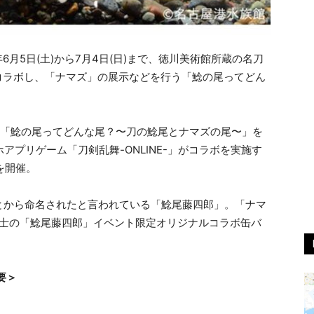
年6月5日(土)から7月4日(日)まで、徳川美術館所蔵の名刀
とコラボし、「ナマズ」の展示などを行う「鯰の尾ってどん
、「鯰の尾ってどんな尾？〜刀の鯰尾とナマズの尾〜」を
アプリゲーム「刀剣乱舞-ONLINE-」がコラボを実施す
を開催。
とから命名されたと言われている「鯰尾藤四郎」。「ナマ
剣男士の「鯰尾藤四郎」イベント限定オリジナルコラボ缶バ
要＞