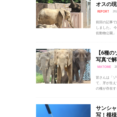
オスの現
REPORT
20
前回の記事で
しました。 今回は、その中でアフリカゾウとマルミミゾウを展示している「安
佐動物公園」
【6種の
写真で解
MATOME
2
皆さんは「ゾ
て、牙が生えていて…。 ゾウは大きく分け
の種が存在す
サンシャ
写！模様