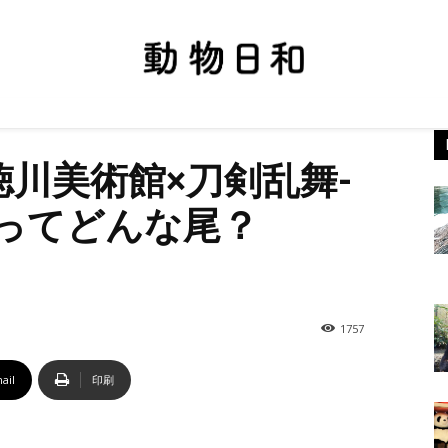
徳川美術館×刀剣乱舞-
の尾ってどんな尾？
1757
ail
印刷