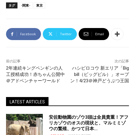
タグ
-関東-
東京
Facebook
Twitter
Email
前の記事
次の記事
2年連続キングペンギンの人
ハシビロコウ 新エリア「Big
工授精成功！赤ちゃん公開中
bill（ビッグビル）」オープ
＠アドベンチャーワールド
ン！4/23＠神戸どうぶつ王国
LATEST ARTICLES
安佐動物園のゾウ3頭は全員貴重！アフ
リカゾウのオスの現状と、マルミミゾ
ウの繁殖、かつて日本...