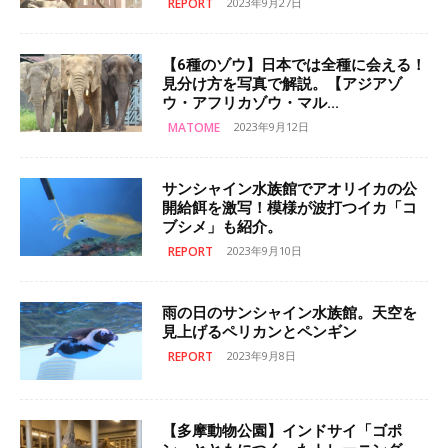
REPORT
2023年9月27日
【6種のゾウ】日本では全種に会える！
見分け方を写真で解説。【アジアゾ
ウ・アフリカゾウ・マル...
MATOME
2023年9月12日
サンシャイン水族館でアオリイカの公
開給餌を激写！模様が波打つイカ「コ
ブシメ」も紹介。
REPORT
2023年9月10日
雨の日のサンシャイン水族館。天空を
見上げるペリカンとペンギン
REPORT
2023年9月8日
【多摩動物公園】インドサイ「ゴポ