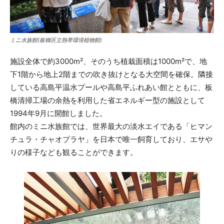
ミニ水族館(板橋区立熱帯環境植物館)
施設全体で約3000m²、そのうち植栽面積は1000m²で、地
下1階から地上2階までの吹き抜けとなる大空間を確保。隣接
している高島平温水プールや高島平ふれあい館とともに、板
橋清掃工場の余熱を利用した省エネルギー型の施設として
1994年9月に開館しました。
館内のミニ水族館では、世界最大の淡水エイである「ヒマン
チュラ・チャオプラヤ」を日本で唯一飼育しており、エサや
りの様子なども観ることができます。