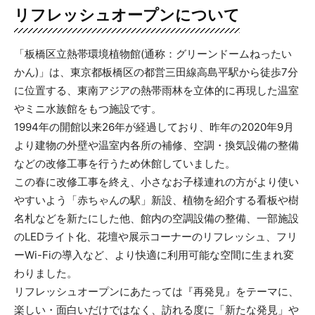
リフレッシュオープンについて
「板橋区立熱帯環境植物館(通称：グリーンドームねったい
かん)」は、東京都板橋区の都営三田線高島平駅から徒歩7分
に位置する、東南アジアの熱帯雨林を立体的に再現した温室
やミニ水族館をもつ施設です。
1994年の開館以来26年が経過しており、昨年の2020年9月
より建物の外壁や温室内各所の補修、空調・換気設備の整備
などの改修工事を行うため休館していました。
この春に改修工事を終え、小さなお子様連れの方がより使い
やすいよう「赤ちゃんの駅」新設、植物を紹介する看板や樹
名札などを新たにした他、館内の空調設備の整備、一部施設
のLEDライト化、花壇や展示コーナーのリフレッシュ、フリ
ーWi-Fiの導入など、より快適に利用可能な空間に生まれ変
わりました。
リフレッシュオープンにあたっては『再発見』をテーマに、
楽しい・面白いだけではなく、訪れる度に「新たな発見」や