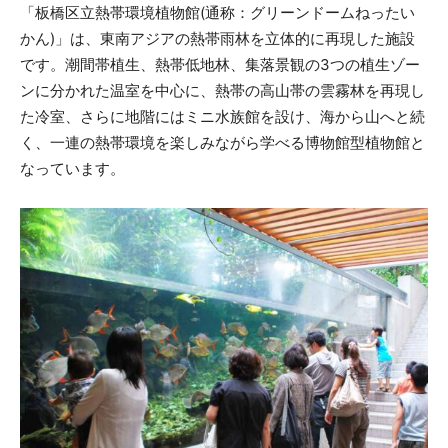
「板橋区立熱帯環境植物館(通称：グリーンドームねったい
かん)」は、東南アジアの熱帯雨林を立体的に再現した施設
です。潮間帯植生、熱帯低地林、集落景観の3つの植生ゾー
ンに分かれた温室を中心に、熱帯の高山帯の雲霧林を再現し
た冷室、さらに地階にはミニ水族館を設け、海から山へと続
く、一連の熱帯環境を楽しみながら学べる博物館型植物館と
なっています。