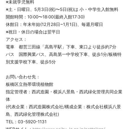
※未就学児無料
※土・日曜日、5月3日(祝)〜5日(祝)は 小・中学生入館無料
開館時間：10:00〜18:00(最終入館17:30)
休館日：年末年始(12月28日~1月1日)、毎週月曜日
※祝日・休日の場合は翌平日
アクセス：
電車 都営三田線「高島平駅」下車、東口より徒歩約7分
バス 国際興業バス、高島第一中学校下車、徒歩1分/板橋特
別支援学校下車、徒歩5分
お問い合わせ先：
板橋区立熱帯環境植物館
指定管理者：西武造園・横浜八景島・西武緑化管理共同企業
体
(代表企業：西武造園株式会社/構成企業：株式会社横浜八景
島、西武緑化管理株式会社)
TEL：03-5920-1131