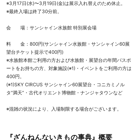
※3月17日(水)〜3月19日(金)は展示入れ替えのため休止。
※最終入場は終了30分前。
会 場：サンシャイン水族館 特別展会場
料 金：800円(サンシャイン水族館・サンシャイン60展
望台チケット提示で400円)
※水族館本館ご利用の方および水族館・展望台の年間パスポ
ートをお持ちの方、対象施設(※1)・イベントをご利用の方は
400円。
(※1)SKY CIRCUS サンシャイン60展望台・コニカミノル
タ“満天”・古代オリエント博物館・ナンジャタウンなど
※混雑の状況により、入場制限する場合がございます。
『ざんねんないきもの事典』概要