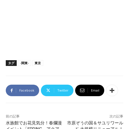
タグ
-関東-
東京
Facebook
Twitter
Email
前の記事
次の記事
水族館でお花見気分！春爛漫
市原ぞうの国＆サユリワール