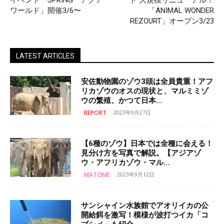
イベント「SPRING アクア
ド 大規模リニューアル！
ワールド」開催3/6〜
「ANIMAL WONDER
REZOURT」オープン3/23
LATEST ARTICLES
安佐動物園のゾウ3頭は全員貴重！アフ
リカゾウのオスの現状と、マルミミゾ
ウの繁殖、かつて日本...
REPORT
2023年9月27日
【6種のゾウ】日本では全種に会える！
見分け方を写真で解説。【アジアゾ
ウ・アフリカゾウ・マル...
MATOME
2023年9月12日
サンシャイン水族館でアオリイカの公
開給餌を激写！模様が波打つイカ「コ