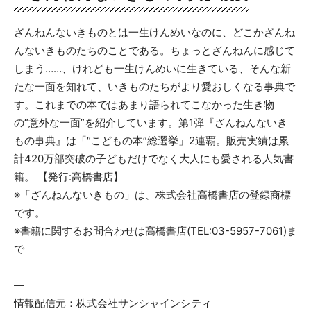
ざんねんないきものとは一生けんめいなのに、どこかざんね
んないきものたちのことである。ちょっとざんねんに感じて
しまう……、けれども一生けんめいに生きている、そんな新
たな一面を知れて、いきものたちがより愛おしくなる事典で
す。これまでの本ではあまり語られてこなかった生き物
の“意外な一面”を紹介しています。第1弾『ざんねんないき
もの事典』は「“こどもの本”総選挙」2連覇。販売実績は累
計420万部突破の子どもだけでなく大人にも愛される人気書
籍。 【発行:高橋書店】
※「ざんねんないきもの」は、株式会社高橋書店の登録商標
です。
※書籍に関するお問合わせは高橋書店(TEL:03-5957-7061)ま
で
—
情報配信元：株式会社サンシャインシティ