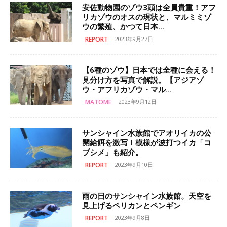
安佐動物園のゾウ3頭は全員貴重！アフ
リカゾウのオスの現状と、マルミミゾ
ウの繁殖、かつて日本...
REPORT
2023年9月27日
【6種のゾウ】日本では全種に会える！
見分け方を写真で解説。【アジアゾ
ウ・アフリカゾウ・マル...
MATOME
2023年9月12日
サンシャイン水族館でアオリイカの公
開給餌を激写！模様が波打つイカ「コ
ブシメ」も紹介。
REPORT
2023年9月10日
雨の日のサンシャイン水族館。天空を
見上げるペリカンとペンギン
REPORT
2023年9月8日