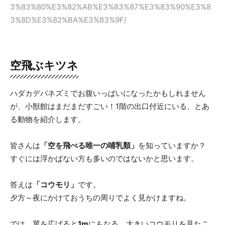
3%83%80%E3%82%AB%E3%83%87%E3%83%90%E3%8
3%8D%E3%82%BA%E3%83%9F/
空飛ぶキツネ
ハダカデバネズミでお腹いっぱいになったかもしれません
が、小獣館はまだまだすごい！1階の出口付近にいる、とあ
る動物を紹介します。
皆さんは
「空を飛べる唯一の哺乳類」
を知っていますか？
すぐには浮かばない方も多いのではないかと思います。
答えは
「コウモリ」
です。
夕方～夜にかけておうちの周りでよく見かけますね。
では、翼を広げると
1m
にもなる、大きいコウモリを見たこ