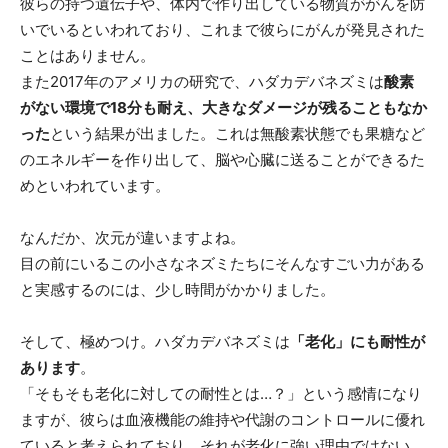
彼らの持つ遺伝子や、体内で作り出している物質ががんを防
いでいるといわれており、これまで彼らにがんが発見された
ことはありません。
また2017年のアメリカの研究で、ハダカデバネズミは
酸素
がない環境で18分も耐え、大きなダメージが残ることもなか
った
という結果が出ました。これは無酸素状態でも果糖など
のエネルギーを作り出して、脳や心臓に送ることができるた
めといわれています。
なんだか、次元が違いますよね。
目の前にいるこの小さなネズミたちにそんなすごい力がある
と実感するのには、少し時間がかかりました。
そして、極めつけ。ハダカデバネズミは
「老化」にも耐性が
あります
。
「そもそも老化に対しての耐性とは…？」という感情になり
ますが、彼らは血液機能の維持や代謝のコントロールに優れ
ていると考えられており、それが老化に強い理由ではない