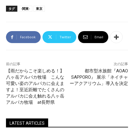
タグ
-関東-
東京
Facebook
Twitter
Email
前の記事
次の記事
【雨だからこそ楽しめる！】
都市型水族館『AOAO
八ヶ岳アルパカ牧場 こんな
SAPPORO』 展示「ネイチャ
可愛い姿のアルパカに会えま
ーアクアリウム」導入を決定
すよ！至近距離でたくさんの
アルパカに会え触れる八ヶ岳
アルパカ牧場 at長野県
LATEST ARTICLES