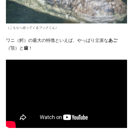
（こちらへ迫ってくるフックくん）
ワニ（鰐）の最大の特徴といえば、やっぱり立派な
あご
（顎）と
歯
！