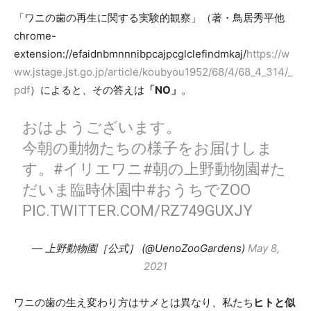
「ワニの歯の再生に関する実験的観察」（著・鳥居秀平他
chrome-
extension://efaidnbmnnnibpcajpcglclefindmkaj/
https://w
ww.jstage.jst.go.jp/article/koubyou1952/68/4/68_4_314/_
pdf
）によると、その答えは
「NO」
。
おはようございます。
今朝の動物たちの様子をお届けしま
す。
#イリエワニ
#朝の上野動物園
#た
だいま臨時休園中
#おうちでZOO
PIC.TWITTER.COM/RZ749GUXJY
— 上野動物園［公式］ (@UenoZooGardens)
May 8,
2021
ワニの歯の生え変わり方はサメとは異なり、私たち
ヒトと似