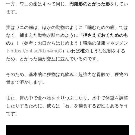
一方、ワニの歯はすべて同じ、
円錐形のとがった形
をしてい
ます。
実はワニの歯は、ほかの動物のように「噛むための歯」では
なく、捕まえた動物が離れぬように
「押さえておくためのも
の」
！（参考：お口からはじめよう！職場の健康マネジメン
ト
https://onl.sc/KLm4mgC
）いわば
檻
のような役割をする
ため、とがった歯が交互に並んでいるのです。
そのため、基本的に獲物は丸飲み！超強力な胃酸で、獲物の
骨まで溶かします。
また、胃の中で食べ物をすりつぶしたり、水中で体重を調整
したりするために、彼らは「石」を捕食する習性もあるそう
です。