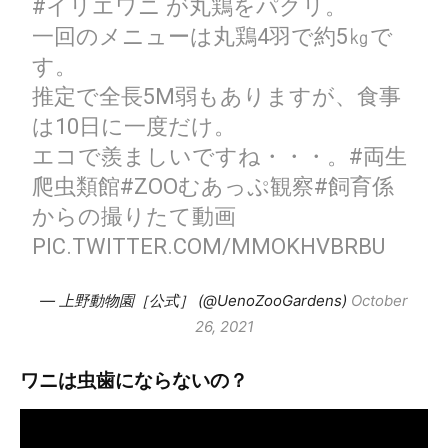
#イリエワニ
が丸鶏をパクリ。
一回のメニューは丸鶏4羽で約5㎏で
す。
推定で全長5M弱もありますが、食事
は10日に一度だけ。
エコで羨ましいですね・・・。
#両生
爬虫類館
#ZOOむあっぷ観察
#飼育係
からの撮りたて動画
PIC.TWITTER.COM/MMOKHVBRBU
— 上野動物園［公式］ (@UenoZooGardens)
October
26, 2021
ワニは虫歯にならないの？