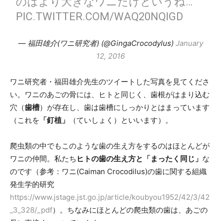
のはより大きなワニだけというね…
PIC.TWITTER.COM/WAQ20NQIGD
— 福田雄介(ワニ研究者) (@GingaCrocodylus)
January
12, 2016
ワニ研究者・福田雄介先生のツイートした写真を見てくださ
い。ワニのあごの骨には、ヒトと同じく、歯根がはまり込む
穴（
歯槽
）が存在し、歯は歯槽にしっかりとはまっています
（これを
「釘植」
（ていしょく）といいます）。
爬虫類の中でもこのような歯の生え方をするのはほとんどが
ワニの仲間。私たち
ヒトの歯の生え方と「まったく同じ」
な
のです（参考：ワニ(Caiman Crocodilus)の歯に関する組織
発生学的研究
https://www.jstage.jst.go.jp/article/koubyou1952/42/3/42
_3_328/_pdf
）。ちなみにほとんどの爬虫類の歯は、あごの