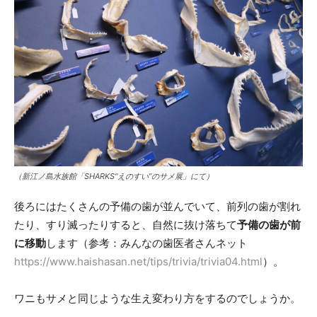
（新江ノ島水族館「SHARKS“えのすい”のサメ展」にて）
後ろにはたくさんの予備の歯が並んでいて、前列の歯が割れ
たり、すり滅ったりすると、自然に抜け落ちて
予備の歯が前
に移動
します（参考：みんなの歯医者さんネット
https://www.haishasan.net/tips/trivia/trivia04.html
）。
ワニもサメと同じような生え変わり方をするのでしょうか。