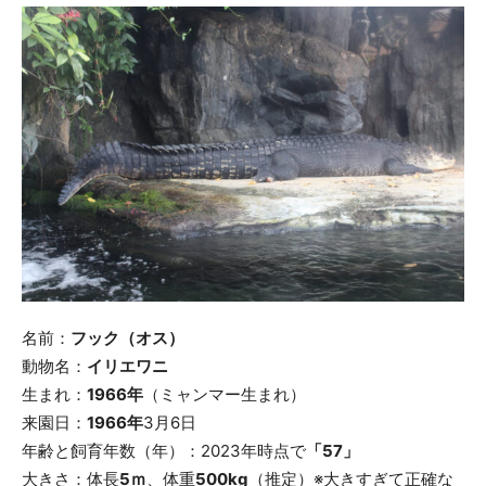
名前：
フック（オス）
動物名：
イリエワニ
生まれ：
1966年
（ミャンマー生まれ）
来園日：
1966年
3月6日
年齢と飼育年数（年）：2023年時点で
「57」
大きさ：体長
5ｍ
、体重
500kg
（推定）※大きすぎて正確な