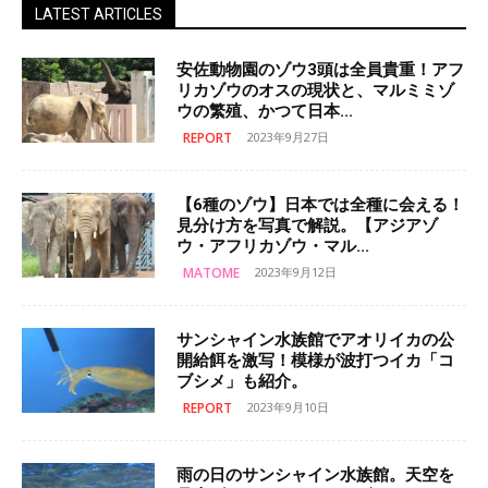
LATEST ARTICLES
安佐動物園のゾウ3頭は全員貴重！アフ
リカゾウのオスの現状と、マルミミゾ
ウの繁殖、かつて日本...
REPORT
2023年9月27日
【6種のゾウ】日本では全種に会える！
見分け方を写真で解説。【アジアゾ
ウ・アフリカゾウ・マル...
MATOME
2023年9月12日
サンシャイン水族館でアオリイカの公
開給餌を激写！模様が波打つイカ「コ
ブシメ」も紹介。
REPORT
2023年9月10日
雨の日のサンシャイン水族館。天空を