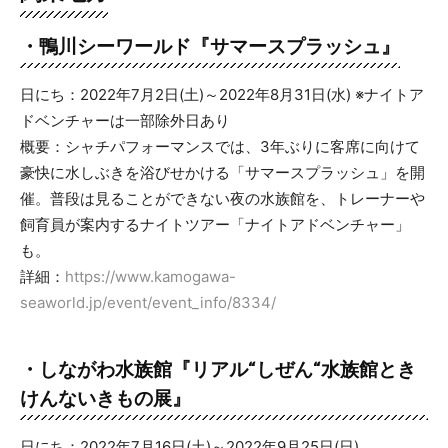
・鴨川シーワールド
『
サマースプラッシュ
』
日にち：2022年7月2日(土)～2022年8月31日(水) ※ナイトア
ドベンチャーは一部除外日あり
概要：シャチパフォーマンスでは、3年ぶりに客席に向けて
豪快に水しぶきを浴びせかける「サマースプラッシュ」を開
催。普段は見ることができない夜の水族館を、トレーナーや
飼育員が案内するナイトツアー「ナイトアドベンチャー」
も。
詳細：
https://www.kamogawa-
seaworld.jp/event/event_info/8334/
・しながわ水族館
『
リアル“しぜん“水族館とき
けんないきもの展
』
日にち：2022年7月16日(土)～2022年9月25日(日)