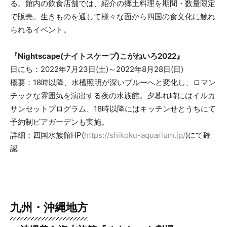
る。館内の飲食店舗では、紹介の郷土料理を期間・数量限定
で販売。生きものを通して様々な面から四国の食文化に触れ
られるイベント。
『Nightscape(ナイトスケープ)こがねいろ2022』
日にち：2022年7月23日(土)～2022年8月28日(日)
概要：18時以降、水槽照明が深いブルーへと変化し、ロマン
チックな雰囲気を演出する夜の水族館。夕暮れ時にはイルカ
サンセットプログラム、18時以降にはキッチンせとうちにて
予約制ビアガーデンも実施。
詳細：四国水族館HP(
https://shikoku-aquarium.jp/
)にて確
認
九州・沖縄地方