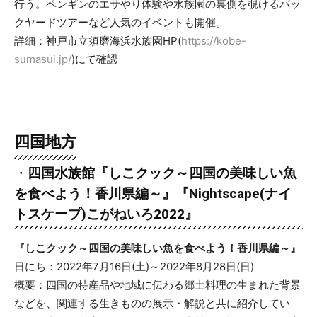
行う。ペンギンのエサやり体験や水族園の裏側を覗けるバッ
クヤードツアーなど人気のイベントも開催。
詳細：神戸市立須磨海浜水族園HP(
https://kobe-
sumasui.jp/
)にて確認
四国地方
・
四国水族館『しこクック～四国の美味しい魚
を食べよう！香川県編～』『Nightscape(ナイ
トスケープ)こがねいろ2022』
『しこクック～四国の美味しい魚を食べよう！香川県編～』
日にち：2022年7月16日(土)～2022年8月28日(日)
概要：四国の特産品や地域に伝わる郷土料理の生まれた背景
などを、関連する生きものの展示・解説と共に紹介してい