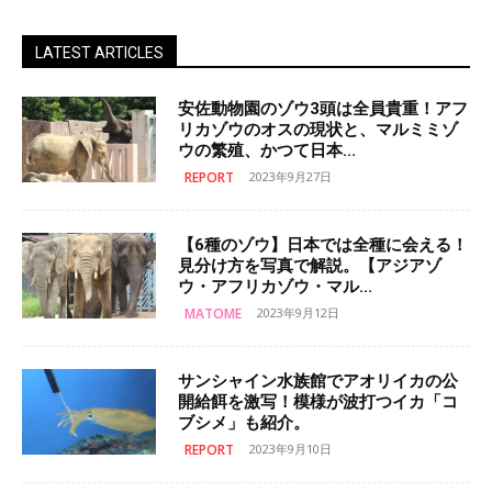
LATEST ARTICLES
安佐動物園のゾウ3頭は全員貴重！アフ
リカゾウのオスの現状と、マルミミゾ
ウの繁殖、かつて日本...
REPORT
2023年9月27日
【6種のゾウ】日本では全種に会える！
見分け方を写真で解説。【アジアゾ
ウ・アフリカゾウ・マル...
MATOME
2023年9月12日
サンシャイン水族館でアオリイカの公
開給餌を激写！模様が波打つイカ「コ
ブシメ」も紹介。
REPORT
2023年9月10日