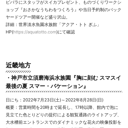
ピバラにスタッフがスイカプレゼント、ものづくりワークシ
ョップ『おさかなうちわをつくろう』や当日予約制のバック
ヤードツアー開催など盛り沢山。
詳細：世界淡水魚園水族館「アクア・トト ぎふ」
HP(
https://aquatotto.com
)にて確認
近畿地方
・神戸市立須磨海浜水族園
『
胸に刻む スマスイ
最後の夏 スマー・バケーション
』
日にち：2022年7月23日(土)～2022年8月28日(日)
概要：営業時間を20時まで延長し、17時以降、館内で泡に
見立てた色とりどりの提灯による観覧通路のライトアップ、
大水槽前エントランスでのダイナミックな花火の映像投影を