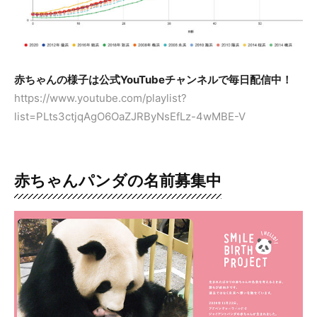
赤ちゃんの様子は公式YouTubeチャンネルで毎日配信中！
https://www.youtube.com/playlist?
list=PLts3ctjqAgO6OaZJRByNsEfLz-4wMBE-V
赤ちゃんパンダの名前募集中