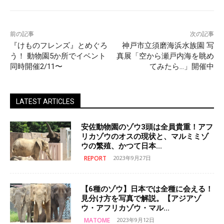
前の記事
次の記事
『けものフレンズ』とめぐろ
神戸市立須磨海浜水族園 写
う！ 動物園5か所でイベント
真展「空から瀬戸内海を眺め
同時開催2/11〜
てみたら…」開催中
LATEST ARTICLES
安佐動物園のゾウ3頭は全員貴重！アフ
リカゾウのオスの現状と、マルミミゾ
ウの繁殖、かつて日本...
REPORT
2023年9月27日
【6種のゾウ】日本では全種に会える！
見分け方を写真で解説。【アジアゾ
ウ・アフリカゾウ・マル...
MATOME
2023年9月12日