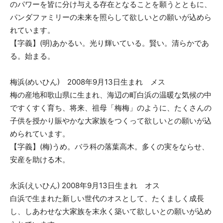
のパワーを皆に分け与える存在となることを願うとともに、
パンダファミリーの未来を照らして欲しいとの願いが込めら
れています。
【字義】(明)あかるい。光り輝いている。賢い。清らかであ
る。始まる。
梅浜(めいひん) 2008年9月13日生まれ メス
梅の産地和歌山県に生まれ、海辺の町白浜の温暖な気候の中
ですくすく育ち、将来、祖母「梅梅」のように、たくさんの
子供を授かり賑やかな大家族をつくって欲しいとの願いが込
められています。
【字義】(梅)うめ。バラ科の落葉高木。多くの実をならせ、
安産を助ける木。
永浜(えいひん) 2008年9月13日生まれ オス
白浜で生まれた新しい世代のオスとして、たくましく成長
し、しあわせな大家族を末永く築いて欲しいとの願いが込め