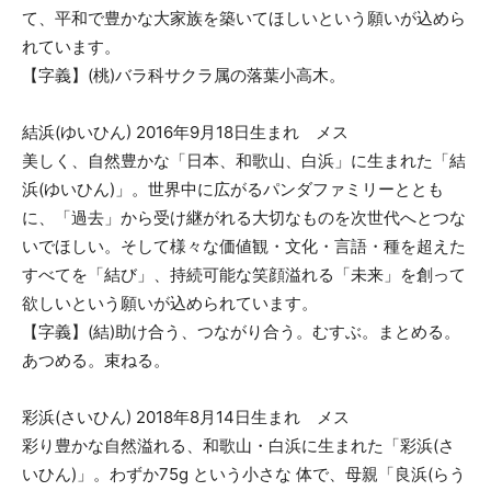
て、平和で豊かな大家族を築いてほしいという願いが込めら
れています。
【字義】(桃)バラ科サクラ属の落葉小高木。
結浜(ゆいひん) 2016年9月18日生まれ メス
美しく、自然豊かな「日本、和歌山、白浜」に生まれた「結
浜(ゆいひん)」。世界中に広がるパンダファミリーととも
に、「過去」から受け継がれる大切なものを次世代へとつな
いでほしい。そして様々な価値観・文化・言語・種を超えた
すべてを「結び」、持続可能な笑顔溢れる「未来」を創って
欲しいという願いが込められています。
【字義】(結)助け合う、つながり合う。むすぶ。まとめる。
あつめる。束ねる。
彩浜(さいひん) 2018年8月14日生まれ メス
彩り豊かな自然溢れる、和歌山・白浜に生まれた「彩浜(さ
いひん)」。わずか75g という小さな 体で、母親「良浜(らう