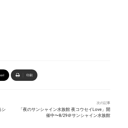
ail
印刷
次の記事
島シ
「夜のサンシャイン水族館 夜コウセイLove」開
催中〜8/29＠サンシャイン水族館