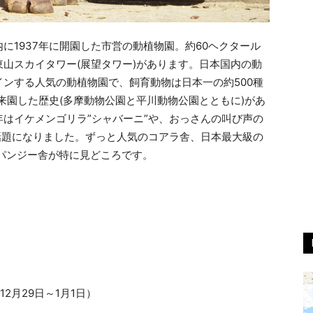
に1937年に開園した市営の動植物園。約60ヘクタール
山スカイタワー(展望タワー)があります。日本国内の動
ンする人気の動植物園で、飼育動物は日本一の約500種
来園した歴史(多摩動物公園と平川動物公園とともに)があ
はイケメンゴリラ”シャバーニ”や、おっさんの叫び声の
話題になりました。ずっと人気のコアラ舎、日本最大級の
ンパンジー舎が特に見どころです。
2月29日～1月1日）