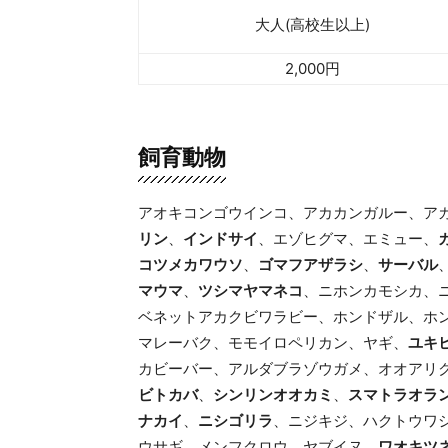
大人(高校生以上)
2,000円
飼育動物
アオキコンゴウインコ、アカカンガルー、ア
リン
、
インドサイ
、エゾヒグマ、エミュー、
コツメカワウソ
、
ゴマフアザラシ
、
サーバル
マウマ
、
ツシマヤマネコ
、ニホンカモシカ、
ベネットアカクビワラビー、ホンドザル、ホ
マレーバク、モモイロペリカン、ヤギ、
ユキ
カビーバー、アルダブラゾウガメ、オオアリ
ビトカバ
、
シンリンオオカミ
、
スマトラオラ
ナカイ
、
ニシゴリラ
、ニジキジ、ハクトウワ
ウサギ、メンフクロウ、ヤブイヌ、
ワオキツ