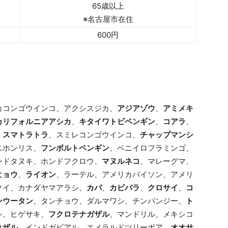
65歳以上
※名古屋市在住
600円
カコンゴウインコ、アクシスジカ、
アジアゾウ
、
アミメキ
カリフォルニアアシカ
、
キタイワトビペンギン
、
コアラ
、
、
スマトラトラ
、スミレコンゴウインコ、
チャップマンシ
ニホンリス、
フンボルトペンギン
、ベニイロフラミンゴ、
ンドタヌキ、ホンドフクロウ、
マヌルネコ
、マレーグマ、
ヒョウ
、
ライオン
、ラーテル、アメリカバイソン、アメリ
クイ、カナダヤマアラシ、
カバ
、
カピバラ
、
クロサイ
、
コ
ンウータン
、タンチョウ、ダルマワシ、チンパンジー、
ト
シ、ヒゲサキ、
フクロテナガザル
、マンドリル、メキシコ
ネザル
、インドガビアル、エメラルドツリーボア、
オオサ