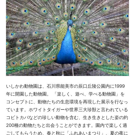
いしかわ動物園は、石川県能美市の辰口丘陵公園内に1999
年に開園した動物園。 「楽しく、遊べ、学べる動物園」を
コンセプトに、動物たちの生息環境を再現した展示を行なっ
ています。ホワイトタイガーや世界三大珍獣と言われている
コビトカバなどの珍しい動物を含む、生き生きとした姿の約
200種の動物たちと出会うことができます。園内で楽しく過
ごしてもらうため、春と秋に「ふれあいまつり」、夏の夜に