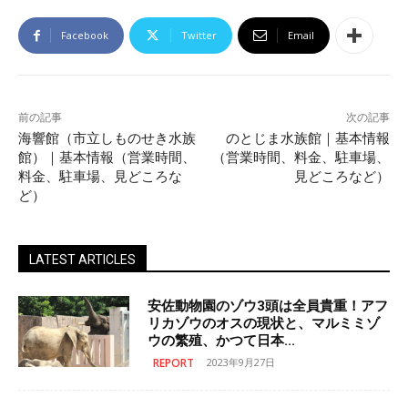
Facebook
Twitter
Email
前の記事
次の記事
海響館（市立しものせき水族
のとじま水族館｜基本情報
館）｜基本情報（営業時間、
（営業時間、料金、駐車場、
料金、駐車場、見どころな
見どころなど）
ど）
LATEST ARTICLES
安佐動物園のゾウ3頭は全員貴重！アフ
リカゾウのオスの現状と、マルミミゾ
ウの繁殖、かつて日本...
REPORT
2023年9月27日