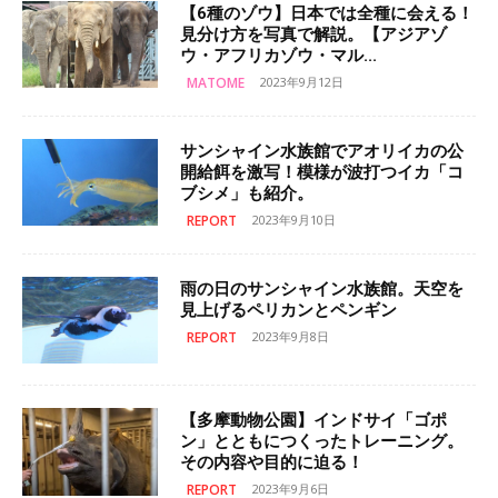
【6種のゾウ】日本では全種に会える！
見分け方を写真で解説。【アジアゾ
ウ・アフリカゾウ・マル...
MATOME
2023年9月12日
サンシャイン水族館でアオリイカの公
開給餌を激写！模様が波打つイカ「コ
ブシメ」も紹介。
REPORT
2023年9月10日
雨の日のサンシャイン水族館。天空を
見上げるペリカンとペンギン
REPORT
2023年9月8日
【多摩動物公園】インドサイ「ゴポ
ン」とともにつくったトレーニング。
その内容や目的に迫る！
REPORT
2023年9月6日