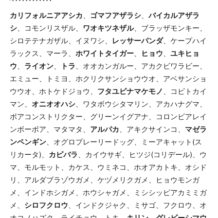
カリフォルニアアシカ
、
ゴマフアザラシ
、
バイカルアザラ
シ
、コモンリスザル、
ワオキツネザル
、ブラッザモンキー、
シロテテナガザル、イヌワシ、
レッサーパンダ
、ケープハイ
ラックス、マーラ、
ホワイトタイガー
、
ヒョウ
、
ユキヒョ
ウ
、
ライオン
、
トラ
、オオカンガルー、アカクビワラビー、
エミュー、トミヨ、ホクリクサンショウウオ、アベサンショ
ウウオ、ホトケドジョウ、
フタユビナマケモノ
、コビトカイ
マン、
オニオオハシ
、ワタボウシタマリン、アカハナグマ、
ボアコンストリクター、グリーンイグアナ、コロンビアレイ
ンボーボア、マタマタ、
アルパカ
、アキクサインコ、
マゼラ
ンペンギン
、オグロプレーリードッグ、ミーアキャット(ス
リカータ)、
カピバラ
、カイウサギ、ヒツジ(コリデール)、ウ
マ、モルモット、カケス、ウミネコ、ホオアカトキ、オシド
リ、アルダブラゾウガメ、ケヅメリクガメ、ヒョウモンガ
メ、インドホシガメ、ホウシャガメ、ミシシッピアカミミガ
メ、
シロフクロウ
、インドクジャク、ミサゴ、フクロウ、オ
オコノハズク、ライチョウ、トキ、
キリン
、
グレビーシマウ