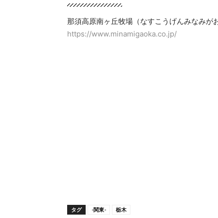
那須高原南ヶ丘牧場（なすこうげんみなみが
https://www.minamigaoka.co.jp/
タグ
-関東-
栃木