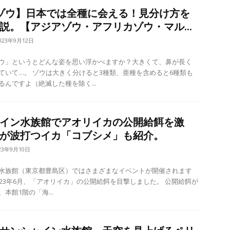
ゾウ】日本では全種に会える！見分け方を
説。【アジアゾウ・アフリカゾウ・マル...
023年9月12日
ウ」というとどんな姿を思い浮かべますか？大きくて、鼻が長く
ると3種類、亜種を含めると6種類も
るんですよ（絶滅した種を除く...
イン水族館でアオリイカの公開給餌を激
が波打つイカ「コブシメ」も紹介。
23年9月10日
水族館（東京都豊島区）ではさまざまなイベントが開催されます
23年6月、「アオリイカ」の公開給餌を目撃しました。 公開給餌が
本館1階の「海...