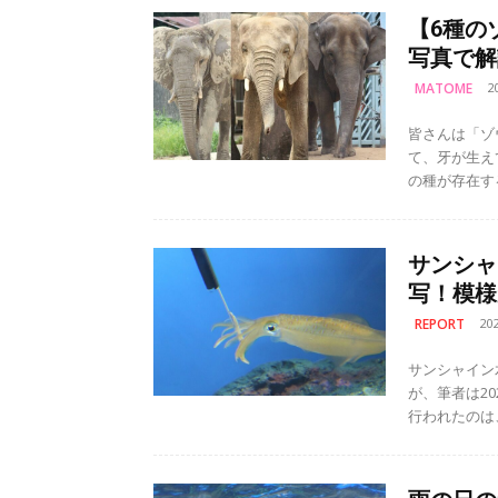
【6種の
写真で解
MATOME
2
皆さんは「ゾ
て、牙が生えていて…。 ゾウは大きく分け
の種が存在す
サンシャ
写！模様
REPORT
20
サンシャイン
が、筆者は20
行われたのは、