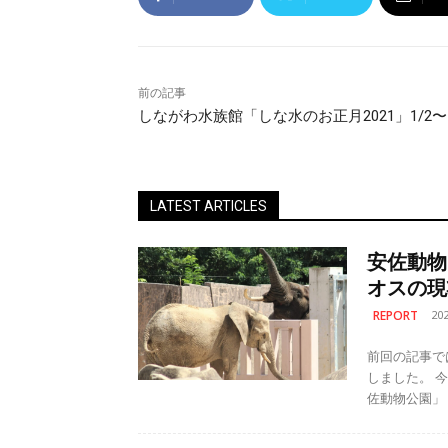
前の記事
しながわ水族館「しな水のお正月2021」1/2〜
LATEST ARTICLES
安佐動物
オスの現
REPORT
20
前回の記事で
しました。 今回は、その中でアフリカゾウとマルミミゾウを展示している「安
佐動物公園」