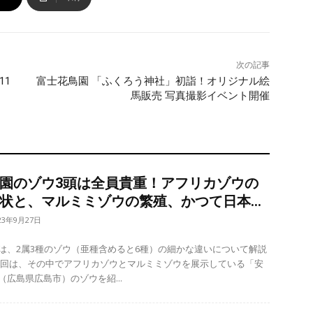
次の記事
11
富士花鳥園 「ふくろう神社」初詣！オリジナル絵
馬販売 写真撮影イベント開催
園のゾウ3頭は全員貴重！アフリカゾウの
状と、マルミミゾウの繁殖、かつて日本...
23年9月27日
は、2属3種のゾウ（亜種含めると6種）の細かな違いについて解説
（広島県広島市）のゾウを紹...