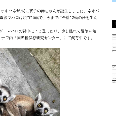
(ワオキツネザル)に双子の赤ちゃんが誕生しました。ネオパ
母親マハロは現在15歳で、今までに合計12頭の仔を生ん
過ぎ、マハロの背中によじ登ったり、少し離れて冒険を始
キナワ内「国際種保存研究センター」にて飼育中です。