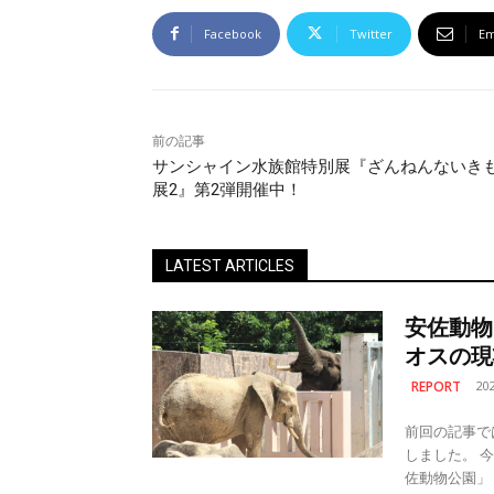
Facebook
Twitter
Em
前の記事
サンシャイン水族館特別展『ざんねんないき
展2』第2弾開催中！
LATEST ARTICLES
安佐動物
オスの現
REPORT
20
前回の記事で
しました。 今回は、その中でアフリカゾウとマルミミゾウを展示している「安
佐動物公園」