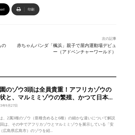
ail
印刷
次の記事
もの
赤ちゃんパンダ「楓浜」親子で屋内運動場デビュ
ー（アドベンチャーワールド）
園のゾウ3頭は全員貴重！アフリカゾウの
状と、マルミミゾウの繁殖、かつて日本...
23年9月27日
は、2属3種のゾウ（亜種含めると6種）の細かな違いについて解説
（広島県広島市）のゾウを紹...