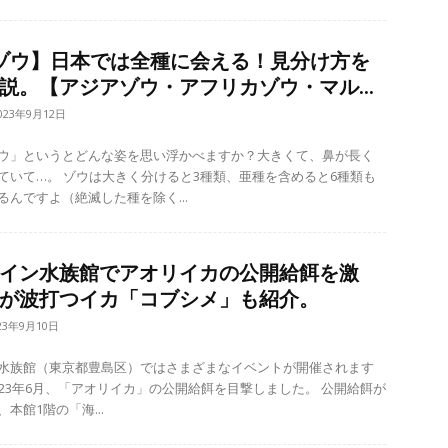
ゾウ】日本では全種に会える！見分け方を
説。【アジアゾウ・アフリカゾウ・マル...
023年9月12日
ウ」というとどんな姿を思い浮かべますか？大きくて、鼻が長く
ると3種類、亜種を含めると6種類も
るんですよ（絶滅した種を除く...
イン水族館でアオリイカの公開給餌を激
が波打つイカ「コブシメ」も紹介。
23年9月10日
水族館（東京都豊島区）ではさまざまなイベントが開催されます
23年6月、「アオリイカ」の公開給餌を目撃しました。 公開給餌が
本館1階の「海...