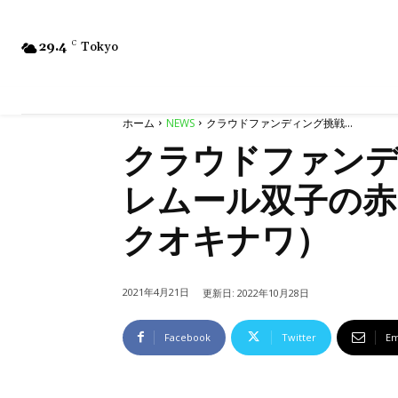
29.4
C
Tokyo
ホーム
NEWS
クラウドファンディング挑戦...
クラウドファン
レムール双子の赤
クオキナワ）
2021年4月21日
更新日:
2022年10月28日
Facebook
Twitter
Em