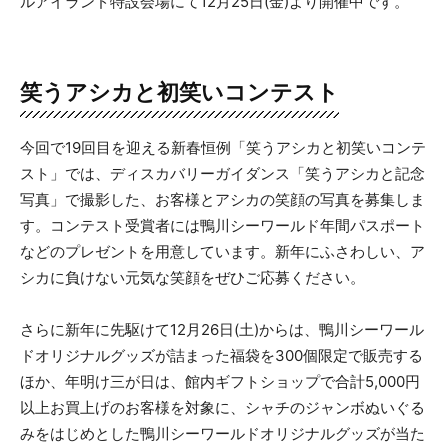
ルアイランド特設会場にて12月25日(金)より開催中です。
笑うアシカと初笑いコンテスト
今回で19回目を迎える新春恒例「笑うアシカと初笑いコンテ
スト」では、ディスカバリーガイダンス「笑うアシカと記念
写真」で撮影した、お客様とアシカの笑顔の写真を募集しま
す。コンテスト受賞者には鴨川シーワールド年間パスポート
などのプレゼントを用意しています。新年にふさわしい、ア
シカに負けない元気な笑顔をぜひご応募ください。
さらに新年に先駆けて12月26日(土)からは、鴨川シーワール
ドオリジナルグッズが詰まった福袋を300個限定で販売する
ほか、年明け三が日は、館内ギフトショップで合計5,000円
以上お買上げのお客様を対象に、シャチのジャンボぬいぐる
みをはじめとした鴨川シーワールドオリジナルグッズが当た