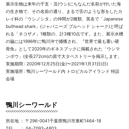
展示生物は来年の干支・丑(ウシ)にちなんだ名前が付いた海
の生き物で、その名前の通り、まるで舌のような形をしたカ
レイ科の「ウシノシタ」の仲間が2種類、英名で「Japanese
bullhead shark」(ジャパニーズ ブルヘッド シャーク)と呼ば
れる「ネコザメ」1種類の、計3種10点です。また、展示水槽
の脇には1996年に鴨川沖で捕獲され、『世界で最も重い硬
骨魚』として2020年のギネスブックに掲載された「ウシマ
ンボウ」(全長272cm)の原寸大タペストリーを掲示します。
実施期間 : 2020年12月25日(金)〜2021年1月31日(日)
実施場所 : 鴨川シーワールド内 トロピカルアイランド 特設
会場
鴨川シーワールド
所在地 ： 〒296-0041千葉県鴨川市東町1464-18
TEL ： 04-7093-4803