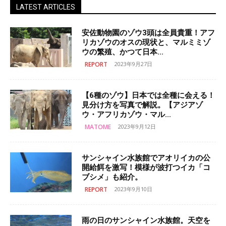
LATEST ARTICLES
安佐動物園のゾウ3頭は全員貴重！アフ
リカゾウのオスの現状と、マルミミゾ
ウの繁殖、かつて日本...
REPORT
2023年9月27日
【6種のゾウ】日本では全種に会える！
見分け方を写真で解説。【アジアゾ
ウ・アフリカゾウ・マル...
MATOME
2023年9月12日
サンシャイン水族館でアオリイカの公
開給餌を激写！模様が波打つイカ「コ
ブシメ」も紹介。
REPORT
2023年9月10日
雨の日のサンシャイン水族館。天空を