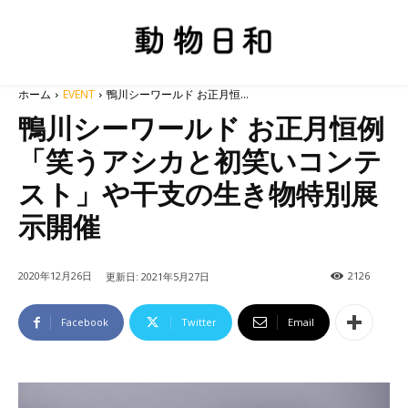
ホーム
EVENT
鴨川シーワールド お正月恒...
鴨川シーワールド お正月恒例
「笑うアシカと初笑いコンテ
スト」や干支の生き物特別展
示開催
2020年12月26日
2126
更新日:
2021年5月27日
Facebook
Twitter
Email