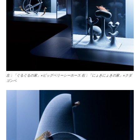
左：「ぐるぐるの家」×ビッグベリーシーホース 右：「にょきにょきの家」×クダ
ゴンベ