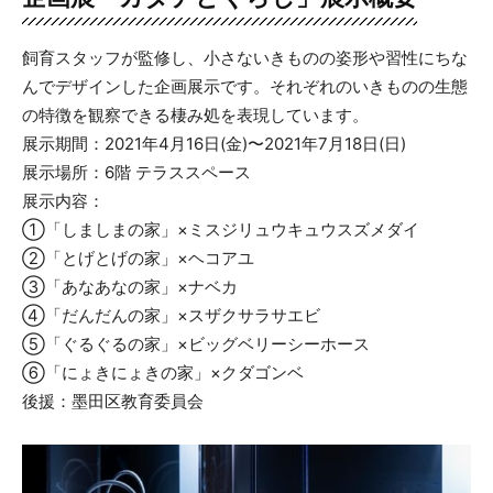
飼育スタッフが監修し、小さないきものの姿形や習性にちな
んでデザインした企画展示です。それぞれのいきものの生態
の特徴を観察できる棲み処を表現しています。
展示期間：2021年4月16日(金)〜2021年7月18日(日)
展示場所：6階 テラススペース
展示内容：
①「しましまの家」×ミスジリュウキュウスズメダイ
②「とげとげの家」×ヘコアユ
③「あなあなの家」×ナベカ
④「だんだんの家」×スザクサラサエビ
⑤「ぐるぐるの家」×ビッグベリーシーホース
⑥「にょきにょきの家」×クダゴンベ
後援：墨田区教育委員会