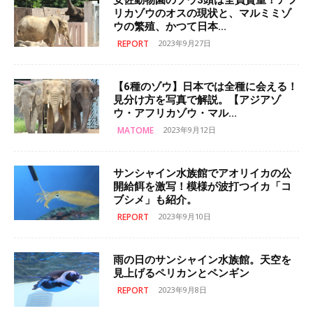
安佐動物園のゾウ3頭は全員貴重！アフ
リカゾウのオスの現状と、マルミミゾ
ウの繁殖、かつて日本...
REPORT
2023年9月27日
【6種のゾウ】日本では全種に会える！
見分け方を写真で解説。【アジアゾ
ウ・アフリカゾウ・マル...
MATOME
2023年9月12日
サンシャイン水族館でアオリイカの公
開給餌を激写！模様が波打つイカ「コ
ブシメ」も紹介。
REPORT
2023年9月10日
雨の日のサンシャイン水族館。天空を
見上げるペリカンとペンギン
REPORT
2023年9月8日