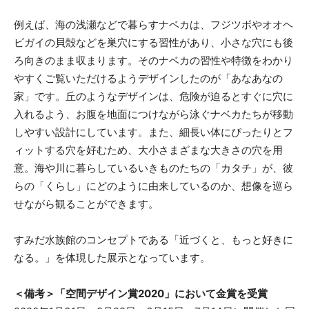
例えば、海の浅瀬などで暮らすナベカは、フジツボやオオヘ
ビガイの貝殻などを巣穴にする習性があり、小さな穴にも後
ろ向きのまま収まります。そのナベカの習性や特徴をわかり
やすくご覧いただけるようデザインしたのが「あなあなの
家」です。丘のようなデザインは、危険が迫るとすぐに穴に
入れるよう、お腹を地面につけながら泳ぐナベカたちが移動
しやすい設計にしています。また、細長い体にぴったりとフ
ィットする穴を好むため、大小さまざまな大きさの穴を用
意。海や川に暮らしているいきものたちの「カタチ」が、彼
らの「くらし」にどのように由来しているのか、想像を巡ら
せながら観ることができます。
すみだ水族館のコンセプトである「近づくと、もっと好きに
なる。」を体現した展示となっています。
＜備考＞「空間デザイン賞2020」において金賞を受賞