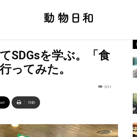
てSDGsを学ぶ。「食
行ってみた。
1211
ail
印刷