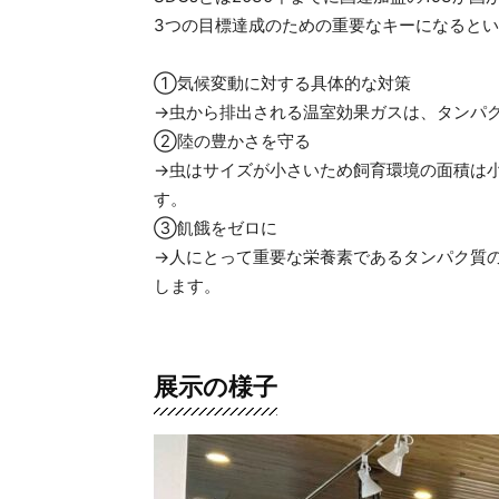
3つの目標達成のための重要なキーになると
①気候変動に対する具体的な対策
→虫から排出される温室効果ガスは、タンパク質
②陸の豊かさを守る
→虫はサイズが小さいため飼育環境の面積は
す。
③飢餓をゼロに
→人にとって重要な栄養素であるタンパク質の含
します。
展示の様子