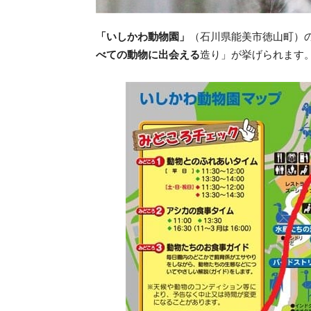
「いしかわ動物園」
（石川県能美市徳山町）
べての動物に出会える
造り」が挙げられます