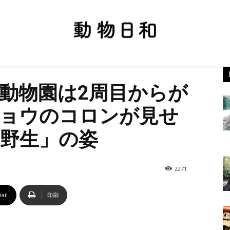
動物園は2周目からが
ョウのコロンが見せ
野生」の姿
2271
ail
印刷