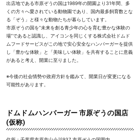
出店地である市原ぞうの国は1989年の開園より31年間、多
くの方々へ愛されている動物園であり、国内最多飼育数とな
る「ぞう」と様々な動物たちが暮らしています。
市原ぞうの国を”未来を創る青少年の心を育む豊かな体験の
場”であると認識し、アイコンを同じくする株式会社ドムド
ムフードサービスがこの地で安心安全なハンバーガーを提供
し「豊かな体験」と「美味しい体験」を共有することに意義
があると考え、開業に至りました。
※今後の社会情勢や政府⽅針を鑑みて、開業日が変更になる
可能性があります。
ドムドムハンバーガー 市原ぞうの国店
(仮称)
住所：千葉県市原市山小川937 市原ぞうの国園内