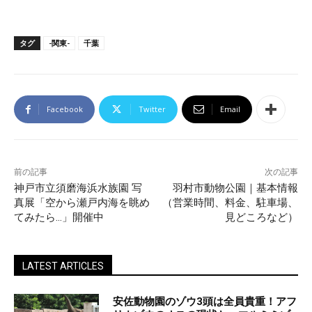
タグ
-関東-
千葉
Facebook
Twitter
Email
前の記事
次の記事
神戸市立須磨海浜水族園 写
羽村市動物公園｜基本情報
真展「空から瀬戸内海を眺め
（営業時間、料金、駐車場、
てみたら…」開催中
見どころなど）
LATEST ARTICLES
安佐動物園のゾウ3頭は全員貴重！アフ