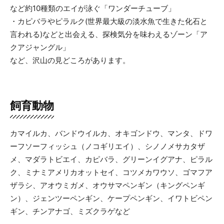
など約10種類のエイが泳ぐ「ワンダーチューブ」
・カピバラやピラルク(世界最大級の淡水魚で生きた化石と
言われる)などと出会える、探検気分を味わえるゾーン「ア
クアジャングル」
など、沢山の見どころがあります。
飼育動物
カマイルカ、バンドウイルカ、オキゴンドウ、マンタ、ドワ
ーフソーフィッシュ（ノコギリエイ）、シノノメサカタザ
メ、マダラトビエイ、カピバラ、グリーンイグアナ、ピラル
ク、ミナミアメリカオットセイ、コツメカワウソ、ゴマフア
ザラシ、アオウミガメ、オウサマペンギン（キングペンギ
ン）、ジェンツーペンギン、ケープペンギン、イワトビペン
ギン、チンアナゴ、ミズクラゲなど