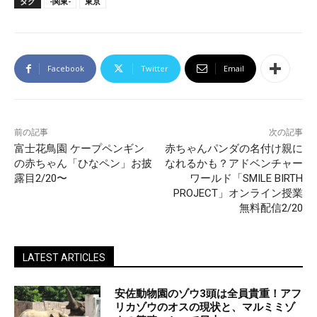
タグ
-関東-
東京
Facebook
Twitter
Email
前の記事
次の記事
富士花鳥園 ケープペンギン
赤ちゃんパンダの名付け親に
の赤ちゃん「ひなペン」お披
なれるかも？アドベンチャー
露目2/20〜
ワールド「SMILE BIRTH
PROJECT」オンライン授業
無料配信2/20
LATEST ARTICLES
安佐動物園のゾウ3頭は全員貴重！アフ
リカゾウのオスの現状と、マルミミゾ