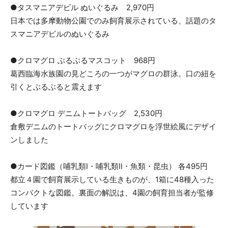
●タスマニアデビル ぬいぐるみ 2,970円
日本では多摩動物公園でのみ飼育展示されている、話題のタ
スマニアデビルのぬいぐるみ
●クロマグロ ぶるぶるマスコット 968円
葛西臨海水族園の見どころの一つがマグロの群泳。口の紐を
引くとぶるぶると震えます
●クロマグロ デニムトートバッグ 2,530円
倉敷デニムのトートバッグにクロマグロを浮世絵風にデザイ
ンしました
●カード図鑑（哺乳類Ⅰ・哺乳類Ⅱ・魚類・昆虫） 各495円
都立４園で飼育展示している生きものが、1箱に48種入った
コンパクトな図鑑。裏面の解説は、4園の飼育担当者が監修
しています