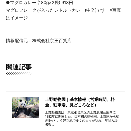
●マグロカレー (180g×2袋) 918円
マグロフレークが入ったレトルトカレー(中辛)です ※写真
はイメージ
—
情報配信元：株式会社京王百貨店
関連記事
上野動物園｜基本情報（営業時間、料
金、駐車場、見どころなど）
上野動物園は、東京都台東区の上野恩賜公園内に
1882年に開園した、日本初の動物園。上野駅から徒
歩5分という好立地で多くの人々が訪れ、年間入場
者数…